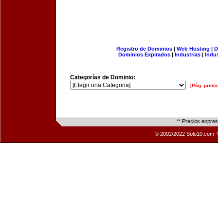
Registro de Dominios
|
Web Hosting
|
D
Dominios Expirados
|
Industrias
|
Indu
Categorías de Dominio:
[Pág. princi
** Precios expre
© 2002/2022 Solo10.com