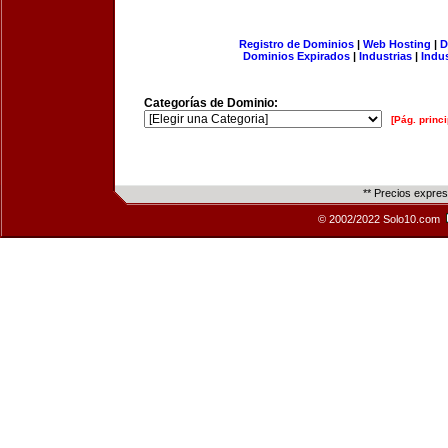
Registro de Dominios
|
Web Hosting
|
D
Dominios Expirados
|
Industrias
|
Indu
Categorías de Dominio:
[Pág. princi
** Precios expre
© 2002/2022 Solo10.com