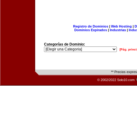
Registro de Dominios
|
Web Hosting
|
D
Dominios Expirados
|
Industrias
|
Indu
Categorías de Dominio:
[Pág. princi
** Precios expre
© 2002/2022 Solo10.com