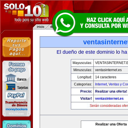
ventasinterne
El dueño de este dominio lo ha
Mayusculas:
VENTASINTERNET.
Minusculas:
ventasinternet.es
Longitud:
14 caracteres
Categorias:
Internet
,
Ventas y Co
Precio:
Realizar una oferta!
Visitar!
ventasinternet.es
Serán consideradas ofer
Realizar una Oferta