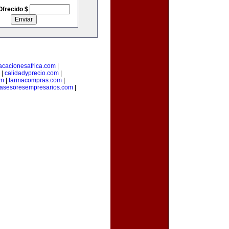
Ofrecido $
acacionesafrica.com
|
|
calidadyprecio.com
|
om
|
farmacompras.com
|
asesoresempresarios.com
|