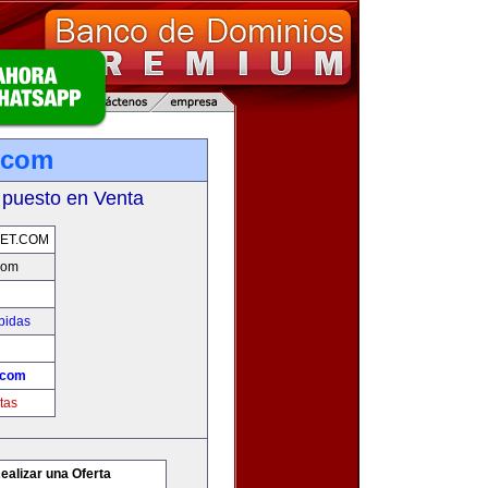
.com
 puesto en Venta
ET.COM
com
bidas
.com
tas
ealizar una Oferta