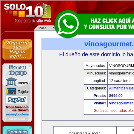
vinosgourmet
El dueño de este dominio lo ha
Mayusculas:
VINOSGOURM
Minusculas:
vinosgourmet.
Longitud:
12 caracteres
Categorias:
Alimentos y Be
Precio:
$699.00
Visitar!
vinosgourmet
Serán consideradas ofer
R