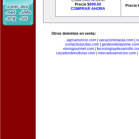
COMPRAR AHORA
Precio $
699.00
Precio 
COMPRAR AHORA
Otros dominios en venta:
agroanuncio.com
|
vacacionesasia.com
|
v
contactosycitas.com
|
gestiondelapyme.com
vinosgourmet.com
|
tecnologiaydesarrollo.c
cazadordenoticias.com
|
mercadoservicios.com
|